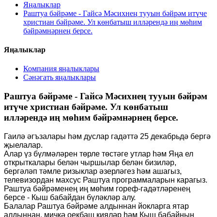
Яңалыклар
Раштуа бәйрәме - Гайсә Мәсихнең тууын бәйрәм итүче
христиан бәйрәме. Ул көнбатыш илләрендә иң мөһим
бәйрәмнәрнең берсе.
Яңалыклар
Компания яңалыклары
Сәнәгать яңалыклары
Раштуа бәйрәме - Гайсә Мәсихнең тууын бәйрәм
итүче христиан бәйрәме. Ул көнбатыш
илләрендә иң мөһим бәйрәмнәрнең берсе.
Гаилә әгъзалары һәм дуслар гадәттә 25 декабрьдә бергә
җыелалар.
Алар үз бүлмәләрен төрле төстәге утлар һәм Яңа ел
открыткалары белән чыршылар белән бизиләр,
бергәләп тәмле ризыклар әзерләгез һәм ашагыз,
телевизордан махсус Раштуа программаларын карагыз.
Раштуа бәйрәменең иң мөһим гореф-гадәтләренең
берсе - Кыш бабайдан бүләкләр алу.
Балалар Раштуа бәйрәме алдыннан йокларга ятар
алдыннан, мичкә оекбаш кияләр һәм Кыш бабайның