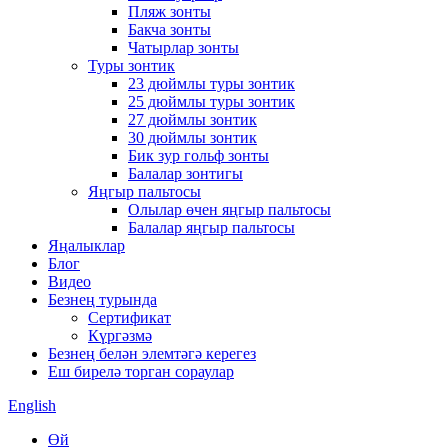
Пляж зонты
Бакча зонты
Чатырлар зонты
Туры зонтик
23 дюймлы туры зонтик
25 дюймлы туры зонтик
27 дюймлы зонтик
30 дюймлы зонтик
Бик зур гольф зонты
Балалар зонтигы
Яңгыр пальтосы
Олылар өчен яңгыр пальтосы
Балалар яңгыр пальтосы
Яңалыклар
Блог
Видео
Безнең турында
Сертификат
Күргәзмә
Безнең белән элемтәгә керегез
Еш бирелә торган сораулар
English
Өй