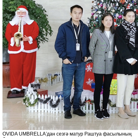
OVIDA UMBRELLA'дан сезгә матур Раштуа фасылының