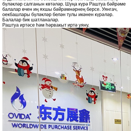
бүләкләр салганын көтәләр. Шуңа күрә Раштуа бәйрәме
балалар өчен иң яхшы бәйрәмнәрнең берсе. Уянгач,
оекбашлары бүләкләр белән тулы икәнен күрәләр.
Балалар бик шатланалар.
Раштуа иртәсе һәм һәрвакыт иртә уяну.