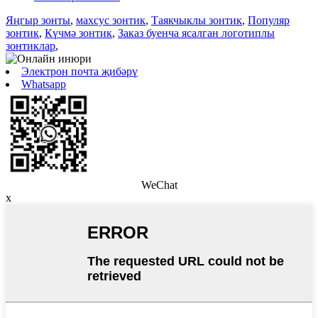
Яңгыр зонты
,
махсус зонтик
,
Таякчыклы зонтик
,
Популяр
зонтик
,
Күчмә зонтик
,
Заказ буенча ясалган логотиплы
зонтиклар
,
Электрон почта җибәрү
Whatsapp
WeChat
x