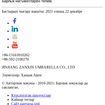
барлык нигъмәтләрен телим.
Бастырып чыгару вакыты: 2021 елның 22 декабре
+86-13163910202
+86-592-2100270
JINJIANG ZANXIN UMBARELLA CO., LTD
Элемтәләр: Ханым Авен
© Авторлык хокукы - 2010-2021: Барлык хокуклар да
сакланган.
Күрсәтелгән продуктлар
Кайнар теглар
Сайт картасы.xml