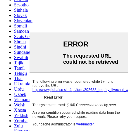
Sesotho
Sinhala
Slovak
Slovenian
Somali
Samoan
Scots Gaelic
Shona
Sindhi
Sundanese
Swahili
Tajik
Tamil
Telugu
Thai
Ukrainian
Urdu
Uzbek
Vietnamese
Welsh
Xhosa
Yiddish
Yoruba
Zulu