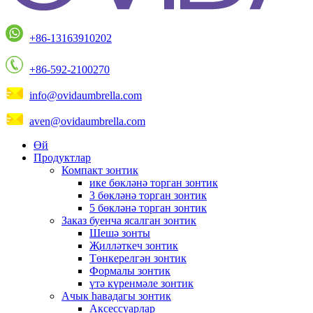
+86-13163910202
+86-592-2100270
info@ovidaumbrella.com
aven@ovidaumbrella.com
Өй
Продуктлар
Компакт зонтик
ике бөкләнә торган зонтик
3 бөкләнә торган зонтик
5 бөкләнә торган зонтик
Заказ буенча ясалган зонтик
Шешә зонты
Җилләткеч зонтик
Төнкерелгән зонтик
Формалы зонтик
үтә күренмәле зонтик
Ачык һавадагы зонтик
Аксессуарлар